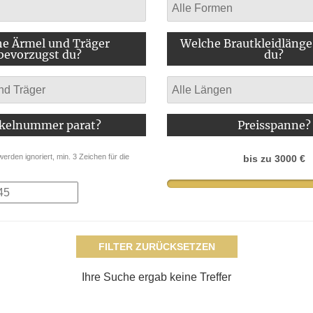
e Ärmel und Träger
Welche Brautkleidläng
bevorzugst du?
du?
ikelnummer parat?
Preisspanne?
 werden ignoriert, min. 3 Zeichen für die
bis zu
3000
€
Ihre Suche ergab keine Treffer