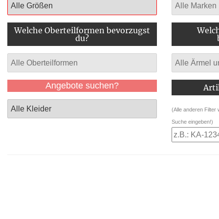
Welche Oberteilformen bevorzugst
Welch
du?
Angebote suchen?
Art
(Alle anderen Filter
Suche eingeben!)