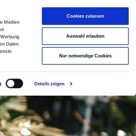
Cookies zulassen
ode
Über uns
Aktuelles
FAQ
le Medien
ir
Auswahl erlauben
, Werbung
ren Daten
ienste
Nur notwendige Cookies
g
Details zeigen