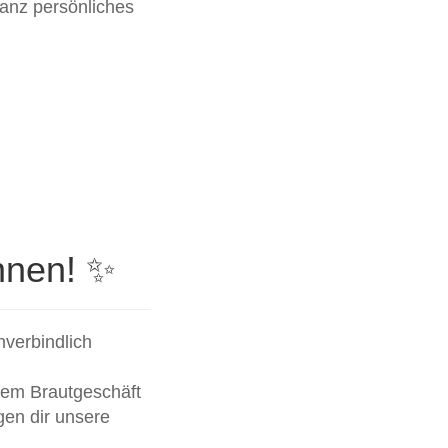
 ganz persönliches
nnen! ✨
verbindlich
rem Brautgeschäft
en dir unsere