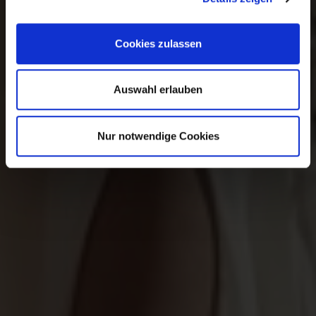
lerne uns kennen. Melde dich jetzt an. Bei
Vereinbarung eines Anprobetermins an diesem
Tag, erhältst du einen 200 € Gutschein für dein
Cookies zulassen
Brautkleid. Zu deinem
Gästelistenplatz
✨
Auswahl erlauben
Nur notwendige Cookies