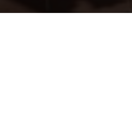
Wollen wir´s probieren? Buche deinen Anprobetermin!
JETZT TERMIN BUCHEN
Die Brautboutique Neumünster
Dein Bekleidungs-
Fachgeschäft
für Hochzeitskleider, festliche Abendgarderobe
& Accessoires