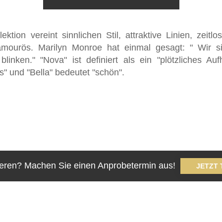
ektion vereint sinnlichen Stil, attraktive Linien, zeitl
lamourös. Marilyn Monroe hat einmal gesagt: " Wir s
linken." "Nova" ist definiert als ein "plötzliches Au
ns" und "Bella" bedeutet "schön".
bieren? Machen Sie einen Anprobetermin aus!
JETZT