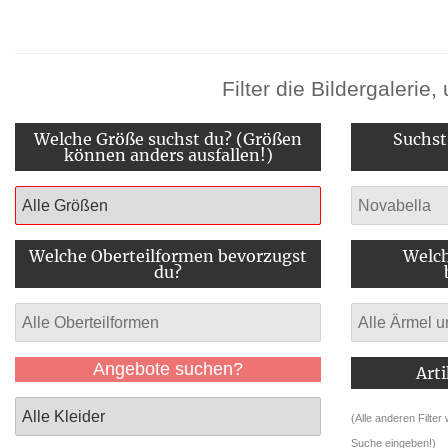
Filter die Bildergaleri
Welche Größe suchst du? (Größen
Suchst
können anders ausfallen!)
Welche Oberteilformen bevorzugst
Welch
du?
Angebote suchen?
Art
(Alle anderen Filter
Suche eingeben!)