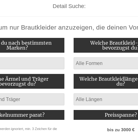
Detail Suche:
e, um nur Brautkleider anzuzeigen, die deinen V
 du nach bestimmten
Welche Brautkleid
Marken?
bevorzugst du
e Ärmel und Träger
Welche Brautkleidläng
bevorzugst du?
du?
ikelnummer parat?
Preisspanne?
 werden ignoriert, min. 3 Zeichen für die
bis zu
3000
€