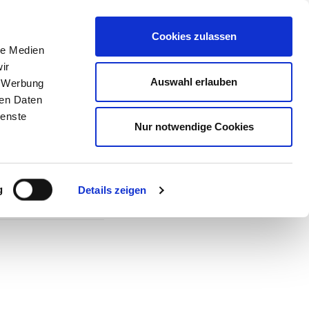
Cookies zulassen
ode
Über uns
Aktuelles
FAQ
le Medien
ir
Auswahl erlauben
, Werbung
ren Daten
ienste
Nur notwendige Cookies
nkvoll
g
Details zeigen