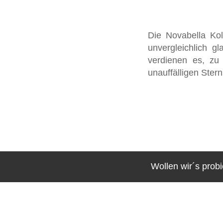
Die Novabella Koll
unvergleichlich g
verdienen es, zu b
unauffälligen Ster
Wollen wir´s pro