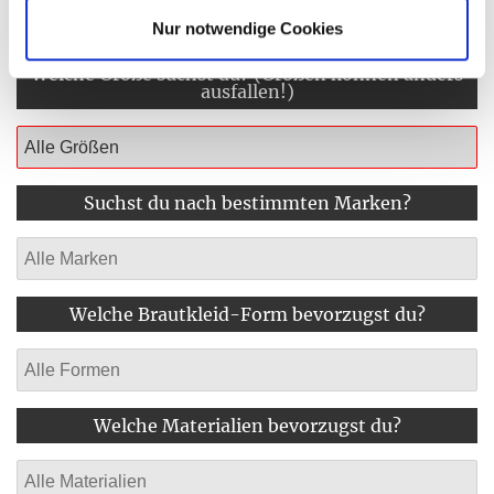
deinen Vorstellungen entsprechen
Nur notwendige Cookies
Welche Größe suchst du? (Größen können anders
ausfallen!)
Suchst du nach bestimmten Marken?
Welche Brautkleid-Form bevorzugst du?
Welche Materialien bevorzugst du?