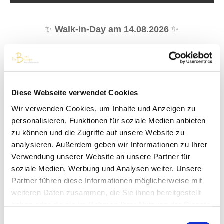
✨
Walk-in-Day am 14.08.2026
✨
Lass dich von unserer Bridal Breeze inspirieren und
genieße am Freitag, den 14. August, von 14:00 bis
18:00 Uhr einen Nachmittag voller Leichtigkeit,
traumhafter Brautmode und besonderer Momente.
Diese Webseite verwendet Cookies
🤍
Wir verwenden Cookies, um Inhalte und Anzeigen zu
Lerne uns und unseren Store ganz unverbindlich
personalisieren, Funktionen für soziale Medien anbieten
kennen, entdecke unsere einzigartige
zu können und die Zugriffe auf unsere Website zu
Brautmodenkollektion 2027 und genieße
analysieren. Außerdem geben wir Informationen zu Ihrer
gemeinsam mit deinen Liebsten die entspannte
Verwendung unserer Website an unsere Partner für
Atmosphäre. Stöbere durch unsere neuesten
soziale Medien, Werbung und Analysen weiter. Unsere
Partner führen diese Informationen möglicherweise mit
Designs, lass dich inspirieren und stoße bei einem
weiteren Daten zusammen, die Sie ihnen bereitgestellt
erfrischenden Drink auf deinen großen Tag an.
haben oder die sie im Rahmen Ihrer Nutzung der Dienste
Exklusiv an diesem Tag: Sichere dir deinen
gesammelt haben.
Einwilligungsauswahl